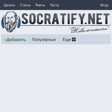
Цитаты
Статьи
Факты
Тесты
Вход
+Добавить
Популярные
Еще