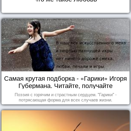
Самая крутая подборка - «Гарики» Игоря
Губермана. Читайте, получайте
удовольствие!
Поэзия с горячим и страстным сердцем. "Гарики" -
потрясающая форма для всех случаев жизни.