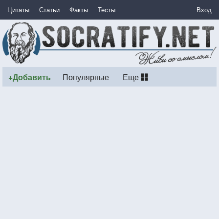
Цитаты
Статьи
Факты
Тесты
Вход
+Добавить
Популярные
Еще