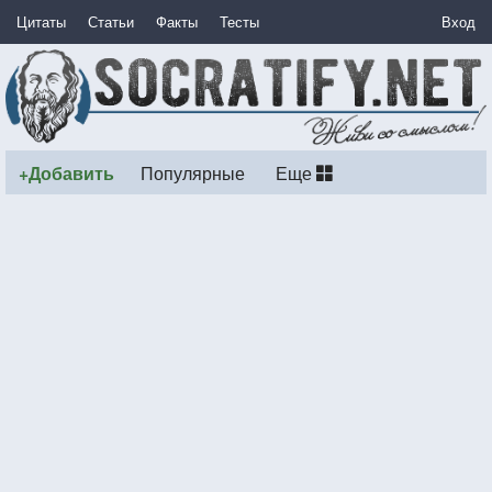
Цитаты
Статьи
Факты
Тесты
Вход
+Добавить
Популярные
Еще