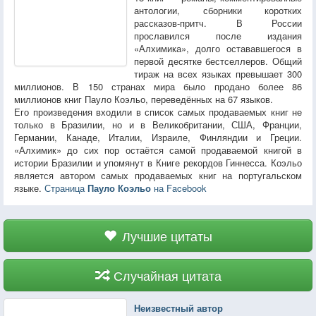
антологии, сборники коротких
рассказов-притч. В России
прославился после издания
«Алхимика», долго остававшегося в
первой десятке бестселлеров. Общий
тираж на всех языках превышает 300
миллионов. В 150 странах мира было продано более 86
миллионов книг Пауло Коэльо, переведённых на 67 языков.
Его произведения входили в список самых продаваемых книг не
только в Бразилии, но и в Великобритании, США, Франции,
Германии, Канаде, Италии, Израиле, Финляндии и Греции.
«Алхимик» до сих пор остаётся самой продаваемой книгой в
истории Бразилии и упомянут в Книге рекордов Гиннесса. Коэльо
является автором самых продаваемых книг на португальском
языке.
Страница
Пауло Коэльо
на Facebook
Лучшие цитаты
Случайная цитата
Неизвестный автор