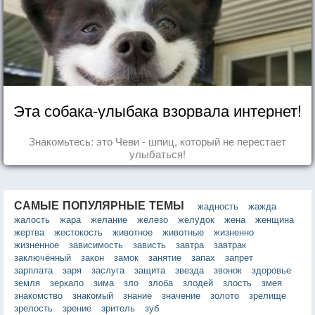
Эта собака-улыбака взорвала интернет!
Знакомьтесь: это Чеви - шпиц, который не перестает
улыбаться!
САМЫЕ ПОПУЛЯРНЫЕ ТЕМЫ
жадность
жажда
жалость
жара
желание
железо
желудок
жена
женщина
жертва
жестокость
животное
животные
жизненно
жизненное
зависимость
зависть
завтра
завтрак
заключённый
закон
замок
занятие
запах
запрет
зарплата
заря
заслуга
защита
звезда
звонок
здоровье
земля
зеркало
зима
зло
злоба
злодей
злость
змея
знакомство
знакомый
знание
значение
золото
зрелище
зрелость
зрение
зритель
зуб