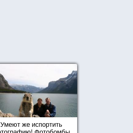
Умеют же испортить
тографию! Фотобомбы