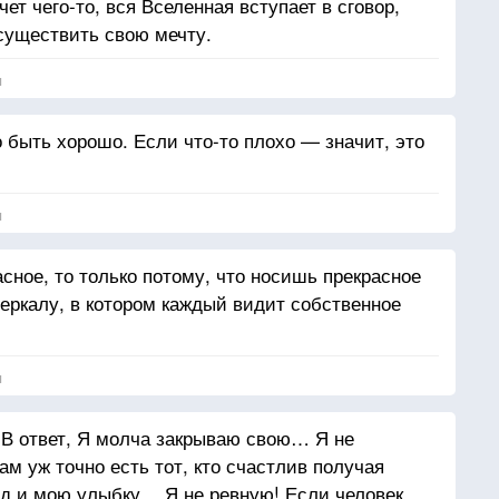
ет чего-то, вся Вселенная вступает в сговор,
существить свою мечту.
я
 быть хорошо. Если что-то плохо — значит, это
я
сное, то только потому, что носишь прекрасное
зеркалу, в котором каждый видит собственное
я
! В ответ, Я молча закрываю свою… Я не
ам уж точно есть тот, кто счастлив получая
яд и мою улыбку… Я не ревную! Если человек