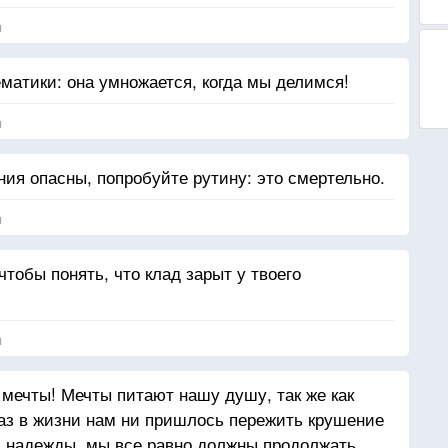
я
матики: она умножается, когда мы делимся!
я
ния опасны, попробуйте рутину: это смертельно.
я
чтобы понять, что клад зарыт у твоего
я
 мечты! Мечты питают нашу душу, так же как
раз в жизни нам ни пришлось пережить крушение
и надежды, мы все равно должны продолжать