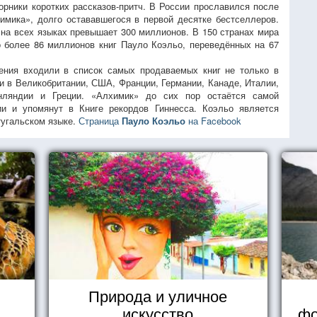
борники коротких рассказов-притч. В России прославился после
имика», долго остававшегося в первой десятке бестселлеров.
на всех языках превышает 300 миллионов. В 150 странах мира
 более 86 миллионов книг Пауло Коэльо, переведённых на 67
ения входили в список самых продаваемых книг не только в
 и в Великобритании, США, Франции, Германии, Канаде, Италии,
нляндии и Греции. «Алхимик» до сих пор остаётся самой
ии и упомянут в Книге рекордов Гиннесса. Коэльо является
тугальском языке.
Страница
Пауло Коэльо
на Facebook
Природа и уличное
в
искусство
фо