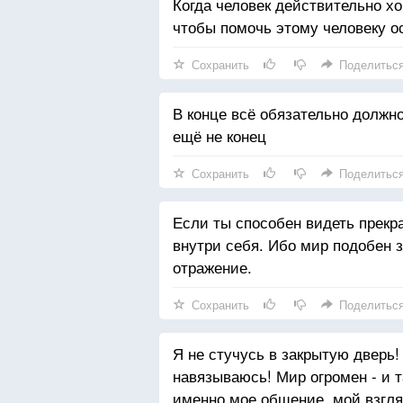
Когда человек действительно хоч
чтобы помочь этому человеку о
Сохранить
Поделитьс
В конце всё обязательно должно
ещё не конец
Сохранить
Поделитьс
Если ты способен видеть прекра
внутри себя. Ибо мир подобен 
отражение.
Сохранить
Поделитьс
Я не стучусь в закрытую дверь
навязываюсь! Мир огромен - и т
именно мое общение, мой взгл