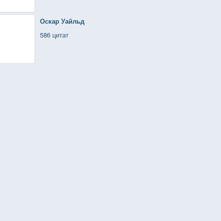
Оскар Уайльд
586 цитат