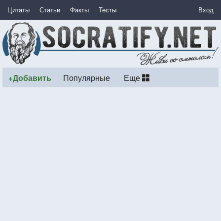
Цитаты
Статьи
Факты
Тесты
Вход
+Добавить
Популярные
Еще