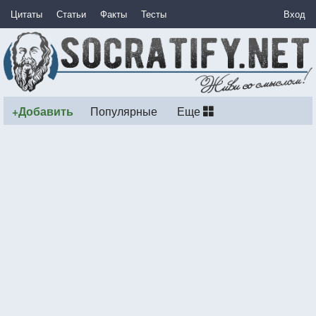
Цитаты
Статьи
Факты
Тесты
Вход
+Добавить
Популярные
Еще