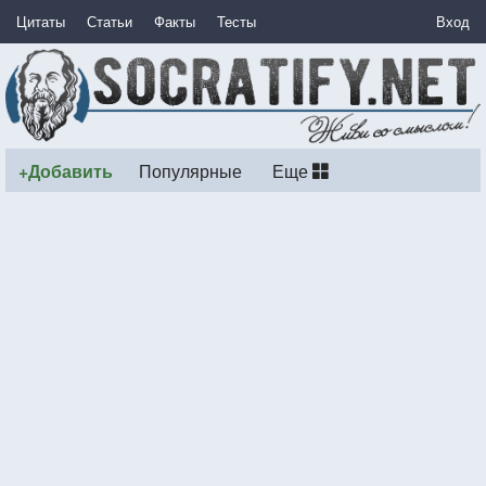
Цитаты
Статьи
Факты
Тесты
Вход
+Добавить
Популярные
Еще