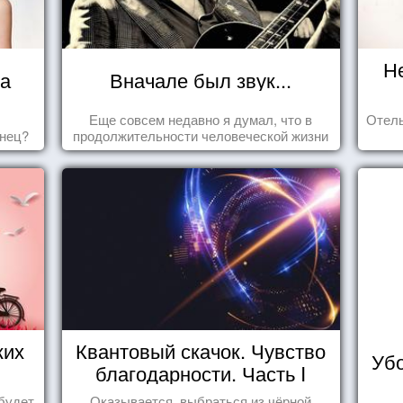
Н
ца
Вначале был звук...
Еще совсем недавно я думал, что в
Отель
знец?
продолжительности человеческой жизни
заложена какая-то ошибка.
ких
Квантовый скачок. Чувство
Убо
благодарности. Часть I
будет
Оказывается, выбраться из чёрной