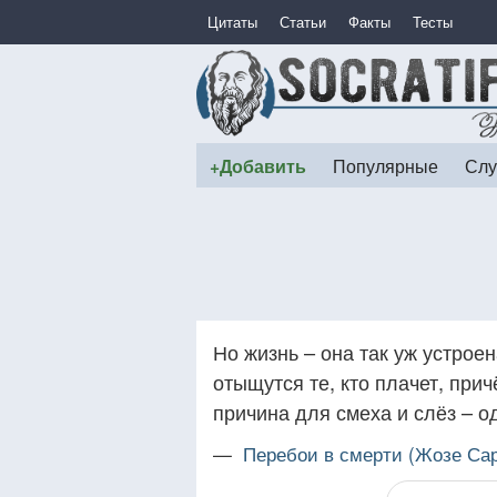
Цитаты
Статьи
Факты
Тесты
+Добавить
Популярные
Слу
Но жизнь – она так уж устроен
отыщутся те, кто плачет, при
причина для смеха и слёз – од
—
Перебои в смерти (Жозе Са