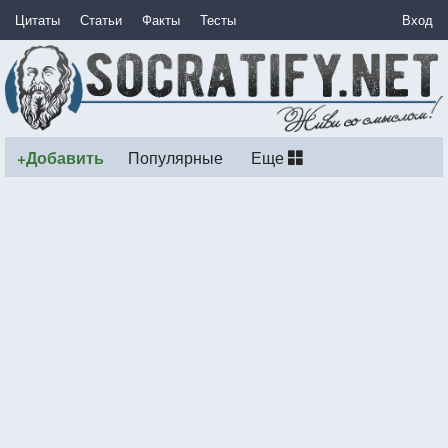
Цитаты
Статьи
Факты
Тесты
Вход
+Добавить
Популярные
Еще