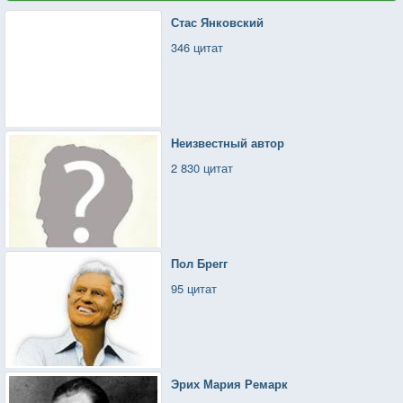
Стас Янковский
346 цитат
Неизвестный автор
2 830 цитат
Пол Брегг
95 цитат
Эрих Мария Ремарк