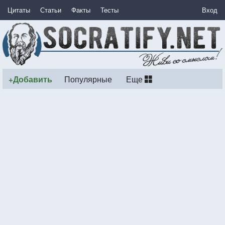
Цитаты
Статьи
Факты
Тесты
Вход
+Добавить
Популярные
Еще