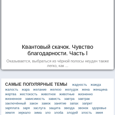
Квантовый скачок. Чувство
благодарности. Часть I
Оказывается, выбраться из чёрной полосы неудач также
легко, как ...
САМЫЕ ПОПУЛЯРНЫЕ ТЕМЫ
жадность
жажда
жалость
жара
желание
железо
желудок
жена
женщина
жертва
жестокость
животное
животные
жизненно
жизненное
зависимость
зависть
завтра
завтрак
заключённый
закон
замок
занятие
запах
запрет
зарплата
заря
заслуга
защита
звезда
звонок
здоровье
земля
зеркало
зима
зло
злоба
злодей
злость
змея