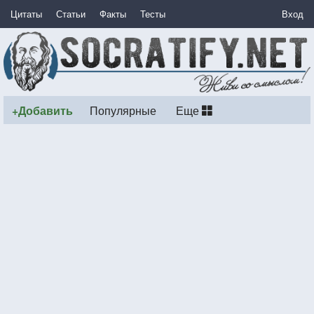
Цитаты
Статьи
Факты
Тесты
Вход
+Добавить
Популярные
Еще