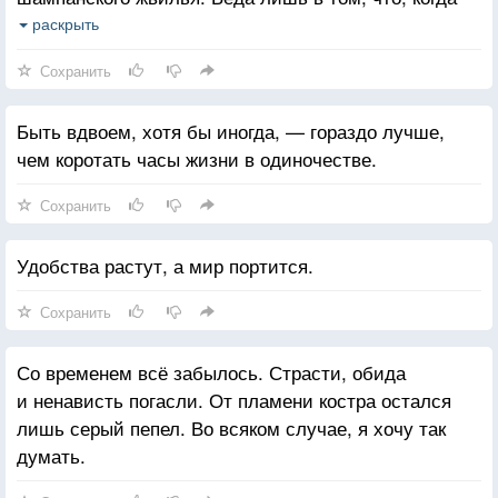
это чувство у кого-то из двоих проходит, на коже
раскрыть
остается лишь соль, песок да зола...
Сохранить
Быть вдвоем, хотя бы иногда, — гораздо лучше,
чем коротать часы жизни в одиночестве.
Сохранить
Удобства растут, а мир портится.
Сохранить
Со временем всё забылось. Страсти, обида
и ненависть погасли. От пламени костра остался
лишь серый пепел. Во всяком случае, я хочу так
думать.