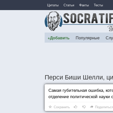
Цитаты
Статьи
Факты
Тесты
+Добавить
Популярные
Слу
Перси Биши Шелли, ц
Самая губительная ошибка, кот
отделение политической науки о
Сохранить
Поделитьс