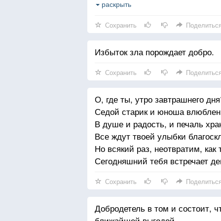
И многим дарит миг чудесный,
раскрыть
Так отчего ты не со мной?
Сохранить
Поделитьс
Целуется волна с волною,
Избыток зла порождает добро.
Лазурь небес — с вершиной гор
Луч солнца с милою землею,
Сохранить
Поделитьс
Луна на пруд бросает взор
О, где ты, утро завтрашнего дня
Ромашка братца на рассвете,
Седой старик и юноша влюблен
Целует, жар души храня
В душе и радость, и печаль хран
Что стоят поцелуи эти,
Все ждут твоей улыбки благоск
Коль не целуешь ты меня?
Но всякий раз, неотвратим, как 
Сегодняшний тебя встречает де
Сохранить
Поделитьс
Добродетель в том и состоит, ч
ближайшей выгодой.