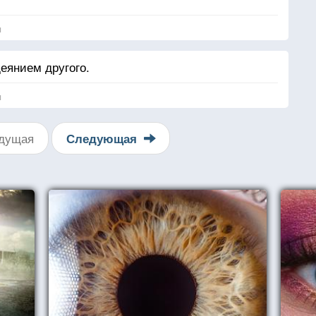
я
еянием другого.
я
дущая
Следующая