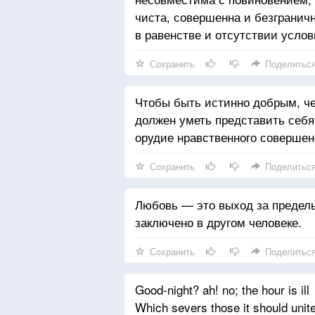
Сегодня непохоже на вчера,
чиста, совершенна и безграничн
И лишь изменчивость непреход
в равенстве и отсутствии услов
Сохранить
Поделитьс
Чтобы быть истинно добрым, ч
должен уметь представить себя
орудие нравственного совершен
Сохранить
Поделитьс
Любовь — это выход за пределы
заключено в другом человеке.
Сохранить
Поделитьс
Good-night? ah! no; the hour is ill
Which severs those it should unite