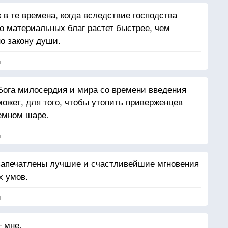
к в те времена, когда вследствие господства
о материальных благ растет быстрее, чем
о закону души.
я
Бога милосердия и мира со времени введения
может, для того, чтобы утопить приверженцев
земном шаре.
я
 запечатлены лучшие и счастливейшие мгновения
х умов.
я
 мне.