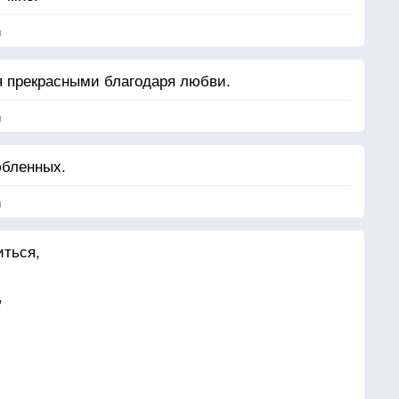
я
я прекрасными благодаря любви.
я
юбленных.
я
иться,
,