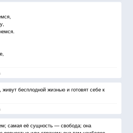
емся,
у,
немся.
е,
е.
я
 сне,
, живут бесплодной жизнью и готовят себе к
рзаться,
ься.
я
м; самая её сущность — свобода; она
ща.
с ревностью или страхом; она там наиболее