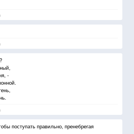
я
,
я
?
ный,
я, -
лонной.
тень,
нь.
я
тобы поступать правильно, пренебрегая