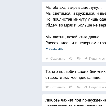
Мы облака, закрывшие луну...
Мы светимся, и кружимся, и вь
Но, поблистав минуту лишь одн
Уйдем во мрак и больше не вер
Мы лютни, позабытые давно...
Рассохшиеся и в неверном стро
Мы отвечаем ветру то одно,
раскрыть
То миг спустя совсем уже друго
Сохранить
Поделитьс
Мы можем спать- и мучиться во
Те, кто не любит своих ближних
Мы можем встать и пустяком те
старости жалкое пристанище.
Мы можем тосковать наедине,
Махнуть на все рукою развлекат
Сохранить
Поделитьс
Всего проходит краткая пора,
Любовь чахнет под принуждение
И все возьмет таинственная ча
несовместима с повиновением, 