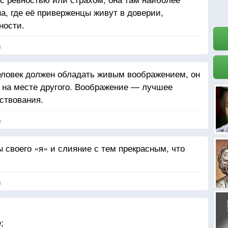
а, где её приверженцы живут в доверии,
яща.
ности.
я
еловек должен обладать живым воображением, он
 на месте другого. Воображение — лучшее
ствования.
я
 своего «я» и слияние с тем прекрасным, что
я
;