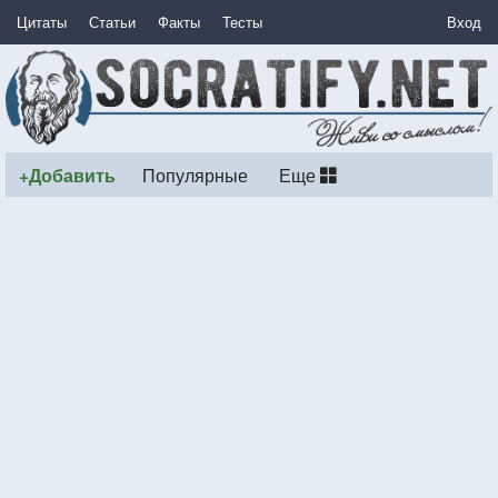
Цитаты
Статьи
Факты
Тесты
Вход
+Добавить
Популярные
Еще