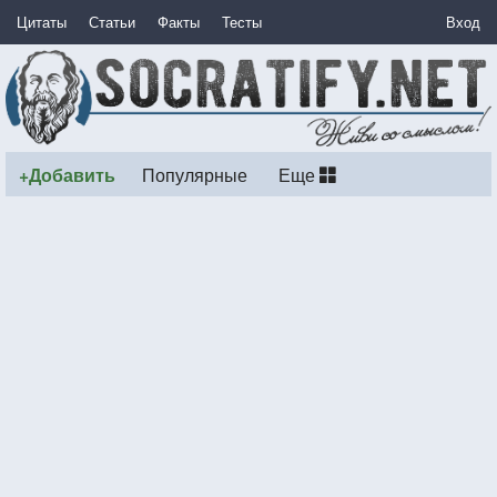
Цитаты
Статьи
Факты
Тесты
Вход
+Добавить
Популярные
Еще