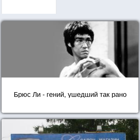
Брюс Ли - гений, ушедший так рано