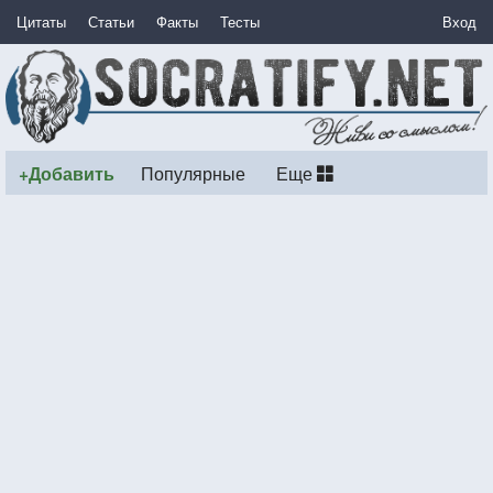
Цитаты
Статьи
Факты
Тесты
Вход
+Добавить
Популярные
Еще