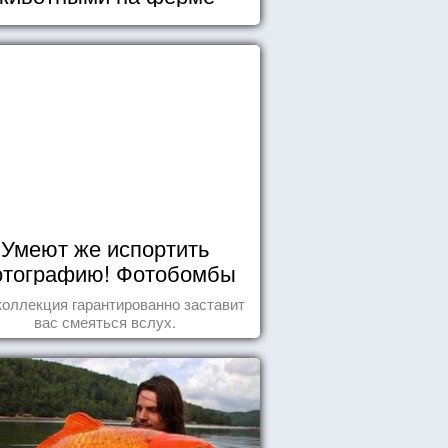
Умеют же испортить
тографию! Фотобомбы
животных
коллекция гарантированно заставит
вас смеяться вслух.