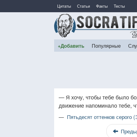
Цитаты
Статьи
Факты
Тесты
+Добавить
Популярные
Слу
— Я хочу, чтобы тебе было бо
движение напоминало тебе, ч
—
Пятьдесят оттенков серого 
Преды