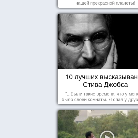
нашей прекрасной планеты!
10 лучших высказыван
Стива Джобса
"...Были такие времена, что у мен
было своей комнаты. Я спал у друз
полу, а для того, чтобы купить ед
сдавал бутылки из под кока-кол