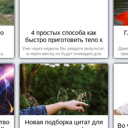
 о
4 простых способа как
Г
быстро приготовить тело к
морю
Уже через неделю Вы увидите результат,
Даже
а.
а через месяц он будет очевиден для
при
всех!
тво
Новая подборка цитат для
Во 