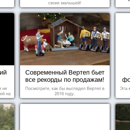
своих малышей!
ий
Современный Вертеп бьет
все рекорды по продажам!
фо
я не
Посмотрите, как бы выглядел Вертеп в
Эта 
ей на
2016 году.
ы -
ы"