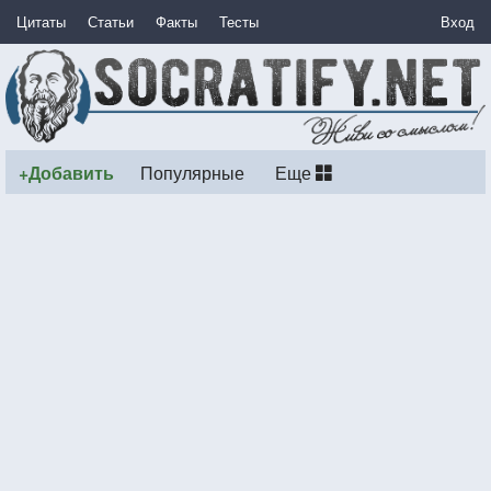
Цитаты
Статьи
Факты
Тесты
Вход
+Добавить
Популярные
Еще