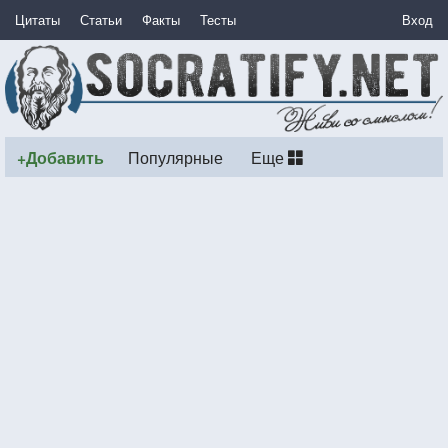
Цитаты
Статьи
Факты
Тесты
Вход
+Добавить
Популярные
Еще