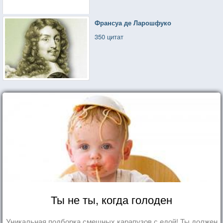
Франсуа де Ларошфуко
350 цитат
Ты не ты, когда голоден
Уникальная подборка смешных карапузов с едой! Ты должен