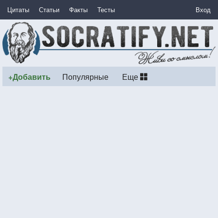
Цитаты
Статьи
Факты
Тесты
Вход
+Добавить
Популярные
Еще