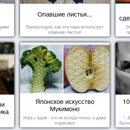
Опавшие листья...
сде
дами
Превосходно, как эта пара использует
Эт
опавшие листья!
п
Японское искусство
10
ли
Мукимоно
ика
Игра с едой - это не всегда плохо, а даже
"..
и красиво!
было
пол