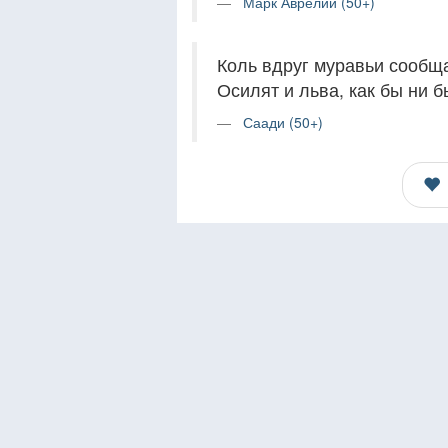
Марк Аврелий (50+)
Коль вдруг муравьи сообща
Осилят и льва, как бы ни б
Саади (50+)