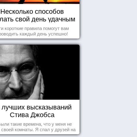
Несколько способов
лать свой день удачным
и короткие правила помогут вам
роводить каждый день успешно!
 лучших высказываний
Стива Джобса
.Были такие времена, что у меня не
 своей комнаты. Я спал у друзей на
у, а для того, чтобы купить еды -