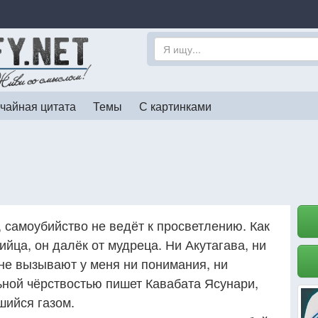
чайная цитата
Темы
С картинками
, самоубийство не ведёт к просветлению. Как
йца, он далёк от мудреца. Ни Акутагава, ни
 не вызывают у меня ни понимания, ни
ьной чёрствостью пишет Кавабата Ясунари,
шийся газом.