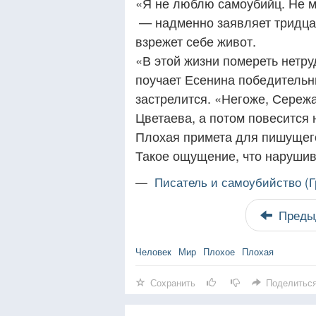
«Я не люблю самоубийц. Не мо
— надменно заявляет тридцат
взрежет себе живот.
«В этой жизни помереть нетру
поучает Есенина победительн
застрелится. «Негоже, Сереж
Цветаева, а потом повесится н
Плохая примета для пишущего
Такое ощущение, что нарушивш
—
Писатель и самоубийство (
Преды
Человек
Мир
Плохое
Плохая
Сохранить
Поделитьс