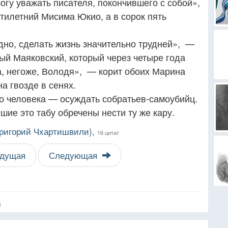
гу уважать писателя, покончившего с собой»,
илетний Мисима Юкио, а в сорок пять
дно, сделать жизнь значительно трудней», —
ый Маяковский, который через четыре года
а, негоже, Володя», — корит обоих Марина
а гвозде в сенях.
 человека — осуждать собратьев-самоубийц.
ие это табу обречены нести ту же кару.
Григорий Чхартишвили),
16 цитат
дущая
Следующая
я