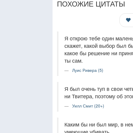
ПОХОЖИЕ ЦИТАТЫ
Я открою тебе один малень
скажет, какой выбор был б
какое бы решение ни приня
ты сам.
Луис Ривера (5)
Я был очень туп в свои че
ни Твитера, поэтому об это
Уилл Смит (20+)
Каким бы ни был мир, в не
умеющие убивать.