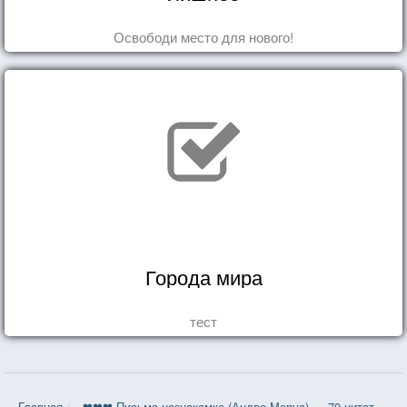
Освободи место для нового!
Города мира
тест
Главная
❤❤❤ Письма незнакомке (Андре Моруа) — 70 цитат