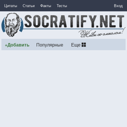
Цитаты
Статьи
Факты
Тесты
Вход
+Добавить
Популярные
Еще