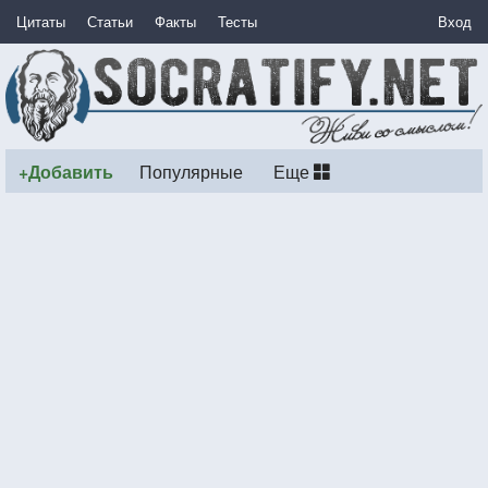
Цитаты
Статьи
Факты
Тесты
Вход
+Добавить
Популярные
Еще