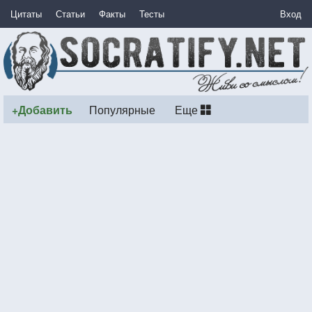
Цитаты
Статьи
Факты
Тесты
Вход
+Добавить
Популярные
Еще