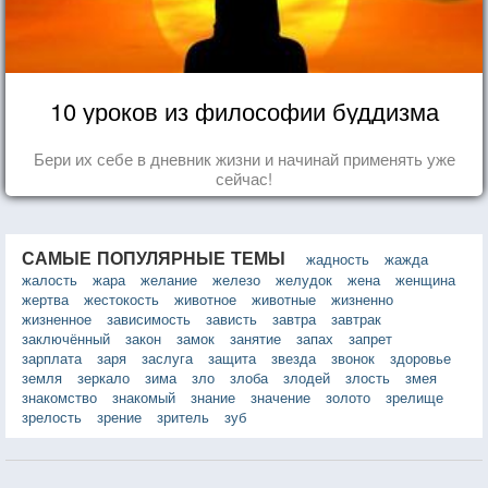
10 уроков из философии буддизма
Бери их себе в дневник жизни и начинай применять уже
сейчас!
САМЫЕ ПОПУЛЯРНЫЕ ТЕМЫ
жадность
жажда
жалость
жара
желание
железо
желудок
жена
женщина
жертва
жестокость
животное
животные
жизненно
жизненное
зависимость
зависть
завтра
завтрак
заключённый
закон
замок
занятие
запах
запрет
зарплата
заря
заслуга
защита
звезда
звонок
здоровье
земля
зеркало
зима
зло
злоба
злодей
злость
змея
знакомство
знакомый
знание
значение
золото
зрелище
зрелость
зрение
зритель
зуб