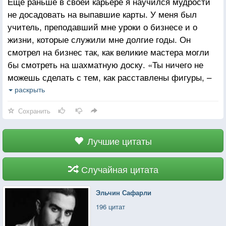
Еще раньше в своей карьере я научился мудрости
не досадовать на выпавшие карты. У меня был
учитель, преподавший мне уроки о бизнесе и о
жизни, которые служили мне долгие годы. Он
смотрел на бизнес так, как великие мастера могли
бы смотреть на шахматную доску. «Ты ничего не
можешь сделать с тем, как расставлены фигуры, –
сказал бы он. – Значение имеет только твой
раскрыть
следующий ход».
Сохранить
Лучшие цитаты
Случайная цитата
Эльчин Сафарли
196 цитат