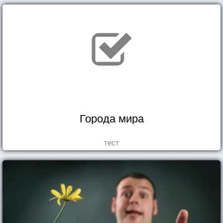
Города мира
тест