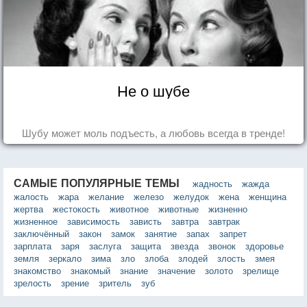
Не о шубе
Шубу может моль подъесть, а любовь всегда в тренде!
САМЫЕ ПОПУЛЯРНЫЕ ТЕМЫ
жадность
жажда
жалость
жара
желание
железо
желудок
жена
женщина
жертва
жестокость
животное
животные
жизненно
жизненное
зависимость
зависть
завтра
завтрак
заключённый
закон
замок
занятие
запах
запрет
зарплата
заря
заслуга
защита
звезда
звонок
здоровье
земля
зеркало
зима
зло
злоба
злодей
злость
змея
знакомство
знакомый
знание
значение
золото
зрелище
зрелость
зрение
зритель
зуб