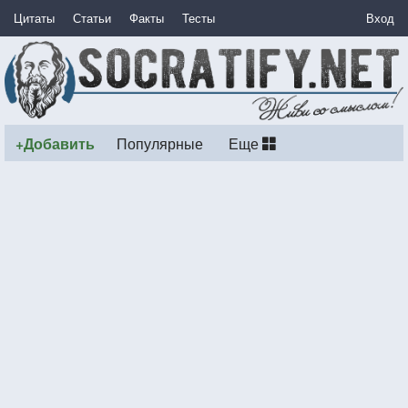
Цитаты
Статьи
Факты
Тесты
Вход
+Добавить
Популярные
Еще