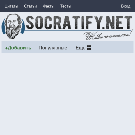
Цитаты
Статьи
Факты
Тесты
Вход
+Добавить
Популярные
Еще