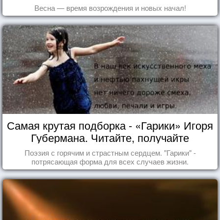
Весна — время возрождения и новых начал!
Самая крутая подборка - «Гарики» Игоря
Губермана. Читайте, получайте
удовольствие!
Поэзия с горячим и страстным сердцем. "Гарики" -
потрясающая форма для всех случаев жизни.