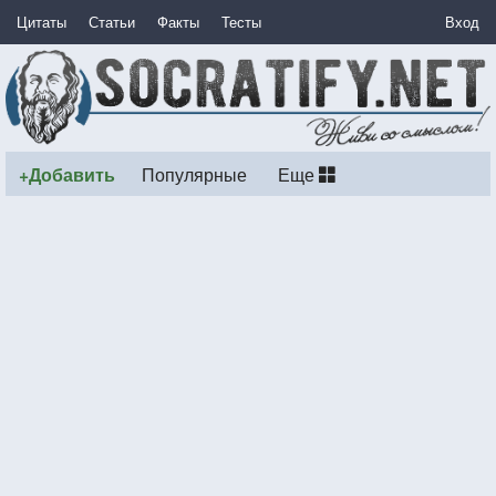
Цитаты
Статьи
Факты
Тесты
Вход
+Добавить
Популярные
Еще