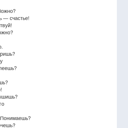
Можно?
ь — счастье!
твуй!
ожно?
о.
еришь?
у
спеешь?
шь?
!
лышишь?
го
— Понимаешь?
очешь?