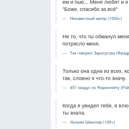
ем и пью... Меня любят и я 
"Боже, спасибо за всё"
Неизвестный автор (1000+)
Не то, что ты обманул меня
потрясло меня.
Так говорил Заратустра (Фрид
Только она одна из всех, 
так, словно я что-то значу.
451 градус по Фаренгейту (Рэй
Когда я увидел тебя, я вл
ты знала.
Уильям Шекспир (100+)