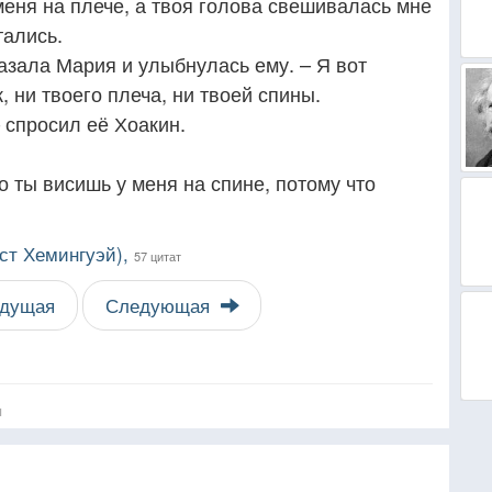
меня на плече, а твоя голова свешивалась мне
тались.
казала Мария и улыбнулась ему. – Я вот
, ни твоего плеча, ни твоей спины.
– спросил её Хоакин.
о ты висишь у меня на спине, потому что
ест Хемингуэй),
57 цитат
дущая
Следующая
я