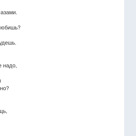
?
лазами.
 Любишь?
удешь.
е надо,
и
жно?
щь,