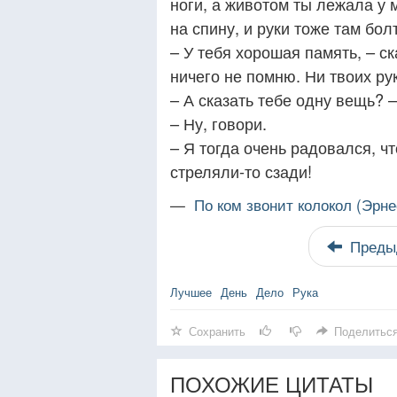
ноги, а животом ты лежала у 
на спину, и руки тоже там бол
– У тебя хорошая память, – с
ничего не помню. Ни твоих рук
– А сказать тебе одну вещь? 
– Ну, говори.
– Я тогда очень радовался, чт
стреляли-то сзади!
—
По ком звонит колокол (Эрн
Преды
Лучшее
День
Дело
Рука
Сохранить
Поделитьс
ПОХОЖИЕ ЦИТАТЫ