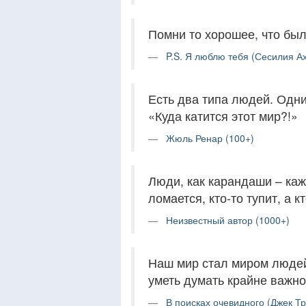
Помни то хорошее, что был
P.S. Я люблю тебя (Сесилия Ах
Есть два типа людей. Одни 
«Куда катится этот мир?!»
Жюль Ренар (100+)
Люди, как карандаши – каж
ломается, кто-то тупит, а 
Неизвестный автор (1000+)
Наш мир стал миром людей
уметь думать крайне важно
В поисках очевидного (Джек Тр