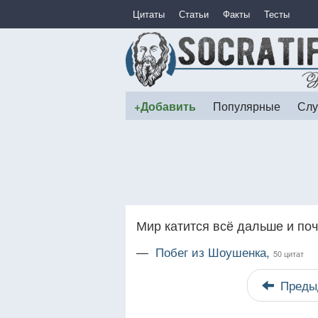
Цитаты
Статьи
Факты
Тесты
+Добавить
Популярные
Слу
Мир катится всё дальше и поч
—
Побег из Шоушенка,
50 цитат
Преды