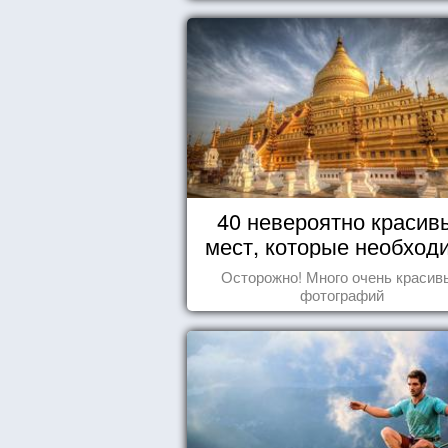
40 невероятно красив
мест, которые необход
увидеть пока вы жив
Осторожно! Много очень красив
фотографий