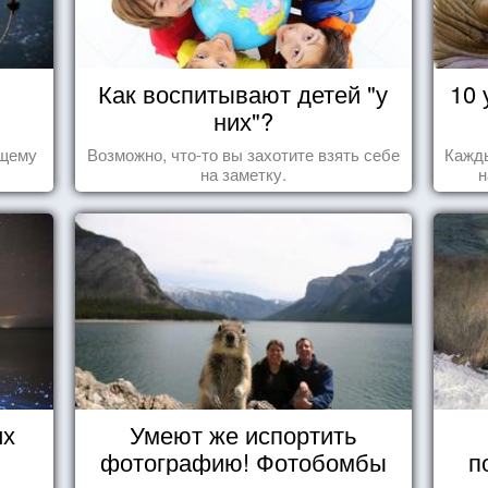
Как воспитывают детей "у
10 
них"?
ящему
Возможно, что-то вы захотите взять себе
Кажды
на заметку.
н
за
их
Умеют же испортить
фотографию! Фотобомбы
п