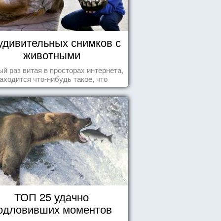
удивительных снимков с
животными
й раз витая в просторах интернета,
аходится что-нибудь такое, что
ставляет улыбнуться, удивиться,
восхититься...
ТОП 25 удачно
одловивших моментов