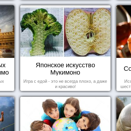
ых
Японское искусство
Со
имо
Мукимоно
ы
ых
Игра с едой - это не всегда плохо, а даже
Ис
и красиво!
шест
од
ро