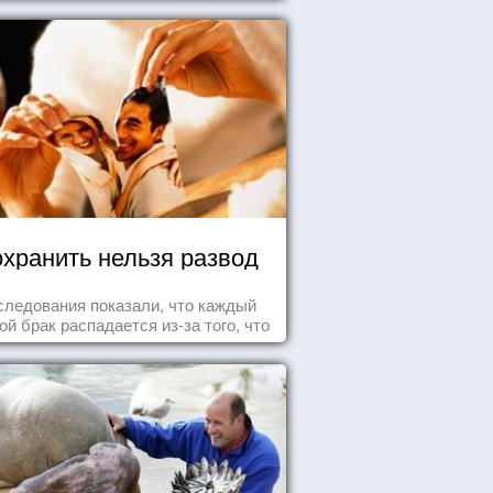
хранить нельзя развод
следования показали, что каждый
ой брак распадается из-за того, что
ного из супругов не устраивает та
ль, которая выпала ему в семье.