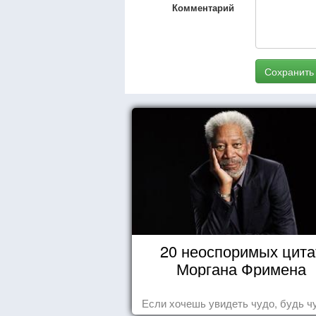
Комментарий
Сохранить
20 неоспоримых цита
Моргана Фримена
Если хочешь увидеть чудо, будь ч