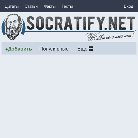
Цитаты
Статьи
Факты
Тесты
Вход
+Добавить
Популярные
Еще