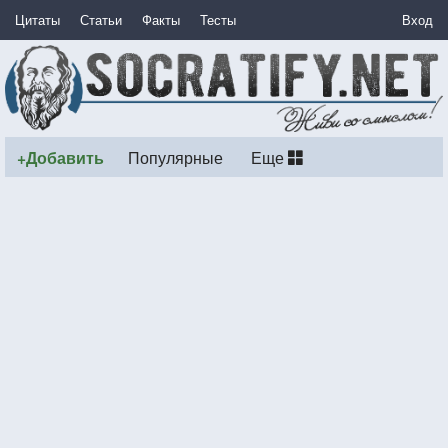
Цитаты
Статьи
Факты
Тесты
Вход
+Добавить
Популярные
Еще