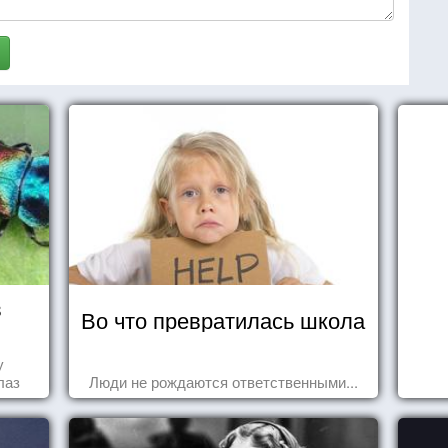
в
Во что превратилась школа
у
лаз
Люди не рождаются ответственными...