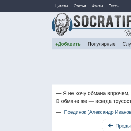
Цитаты
Статьи
Факты
Тесты
+Добавить
Популярные
Слу
— Я не хочу обмана впрочем, н
В обмане же — всегда трусост
—
Поединок (Александр Ивано
Преды