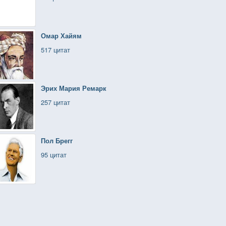
Омар Хайям
517 цитат
Эрих Мария Ремарк
257 цитат
Пол Брегг
95 цитат