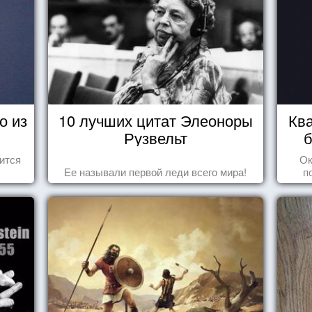
о из
10 лучших цитат Элеоноры
Ква
Рузвельт
б
ится
Ок
Ее называли первой леди всего мира!
п