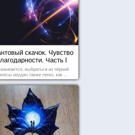
нтовый скачок. Чувство
лагодарности. Часть I
азывается, выбраться из чёрной
олосы неудач также легко, как ...