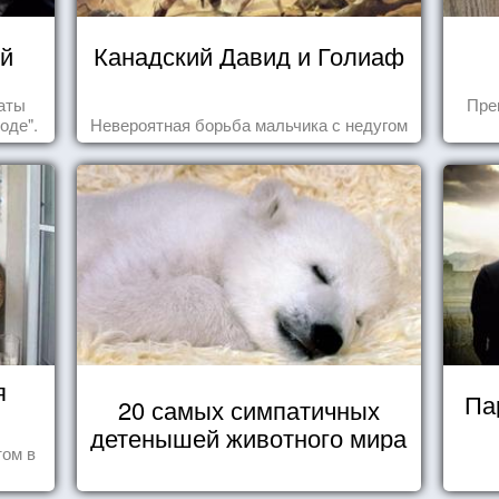
й
Канадский Давид и Голиаф
таты
Пре
оде".
Невероятная борьба мальчика с недугом
я
Па
20 самых симпатичных
детенышей животного мира
том в