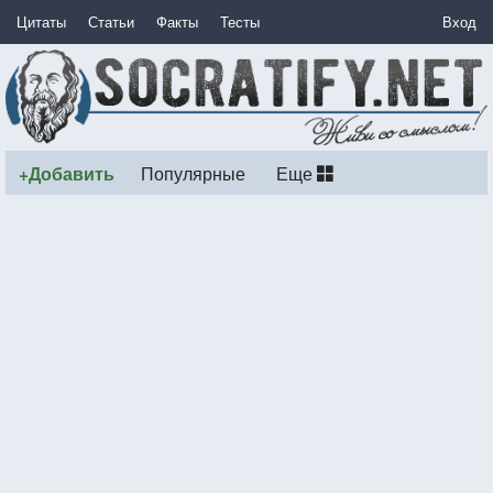
Цитаты
Статьи
Факты
Тесты
Вход
+Добавить
Популярные
Еще