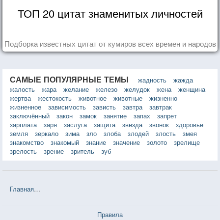
ТОП 20 цитат знаменитых личностей
Подборка известных цитат от кумиров всех времен и народов
САМЫЕ ПОПУЛЯРНЫЕ ТЕМЫ
жадность
жажда
жалость
жара
желание
железо
желудок
жена
женщина
жертва
жестокость
животное
животные
жизненно
жизненное
зависимость
зависть
завтра
завтрак
заключённый
закон
замок
занятие
запах
запрет
зарплата
заря
заслуга
защита
звезда
звонок
здоровье
земля
зеркало
зима
зло
злоба
злодей
злость
змея
знакомство
знакомый
знание
значение
золото
зрелище
зрелость
зрение
зритель
зуб
Главная
❤❤❤ "Поэзия души" Edward Tarashchansky — 2 цитаты
Правила