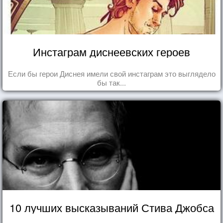
Инстаграм диснеевских героев
Если бы герои Диснея имели свой инстаграм это выглядело
бы так...
10 лучших высказываний Стива Джобса