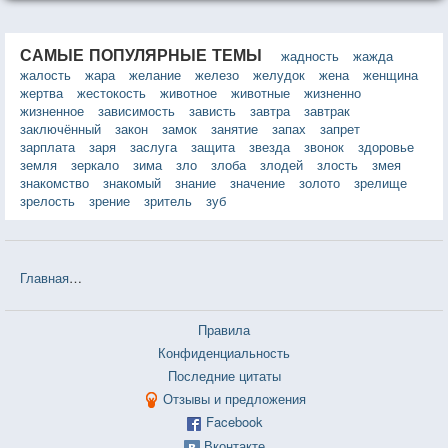
САМЫЕ ПОПУЛЯРНЫЕ ТЕМЫ
жадность
жажда
жалость
жара
желание
железо
желудок
жена
женщина
жертва
жестокость
животное
животные
жизненно
жизненное
зависимость
зависть
завтра
завтрак
заключённый
закон
замок
занятие
запах
запрет
зарплата
заря
заслуга
защита
звезда
звонок
здоровье
земля
зеркало
зима
зло
злоба
злодей
злость
змея
знакомство
знакомый
знание
значение
золото
зрелище
зрелость
зрение
зритель
зуб
Главная
❤❤❤ Понимание языка стрессов (Виилма Лууле) — 41 ци
Правила
Конфиденциальность
Последние цитаты
Отзывы и предложения
Facebook
Вконтакте