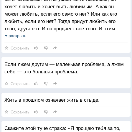
Злоба является сама по себе болезнью. Всякий
хочет любить и хочет быть любимым. А как он
страх перерастает в злобу. Злоба — наиболее
может любить, если его самого нет? Или как его
коварный и сложный стресс. Без злобы нет
любить, если его нет? Тогда придут любить его
болезни.
тело, друга его. И он продает свое тело. И этим
Для всех стрессов исходным является страх, что
всем доказывает, что любит и имеет право
раскрыть
меня не любят.
требовать, чтобы его любили. А разочарования все
Сохранить
хуже и хуже. Потому что человек, духовное
существо, путает два уровня.
Если лжем другим — маленькая проблема, а лжем
себе — это большая проблема.
Сохранить
Жить в прошлом означает жить в стыде.
Сохранить
Скажите этой туче страха: «Я прощаю тебя за то,