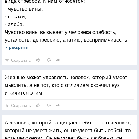
вида стрессов. К ним относятся:
- чувство вины,
- страхи,
- злоба.
Чувство вины вызывает у человека слабость,
усталость, депрессию, апатию, восприимчивость
к болезням. Чувство вины расположено в сердце.
раскрыть
Все заболевания сердца сопряжены с разрастанием
Сохранить
чувства вины. Если сердце совершенно здоровое,
то все другие болезни тела исключены. Если есть
Жизнью может управлять человек, который умеет
какая-нибудь болезнь, то и в сердце наличествуют
мыслить, а не тот, кто с отличием окончил вуз
незначительные болезненные изменения.
и кичится этим.
Страхи вызывают напряженность, одеревенелость,
окостенелость, спазмы, судороги. Страхи
Сохранить
притягивают к себе болезни. Страхи — это
стрессы, входящие через почки. Если почки
А человек, который защищает себя, — это человек,
совершенно здоровы, то исключено заболевание
который не умеет жить, он не умеет быть собой, то
других органов.
есть человеком. Он не умеет быть любовью, он