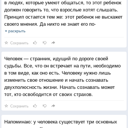
в людях, которые умеют общаться, то этот ребенок
должен говорить то, что взрослые хотят слышать.
Принцип остается тем же: этот ребенок не выскажет
своего мнения. Да никто не знает его по-
настоящему, и чем раньше начинается такое
раскрыть
воспитание, тем больше этот человек сам не знает,
Сохранить
кто он.
Человек — странник, идущий по дороге своей
судьбы. Все, что он встречает на пути, необходимо
в том виде, как оно есть. Человеку нужно лишь
изменить свое отношение и начать сознавать
двухполюсность жизни. Начать сознавать может
тот, кто освободится от своих страхов.
Сохранить
Напоминаю: у человека существует три основных