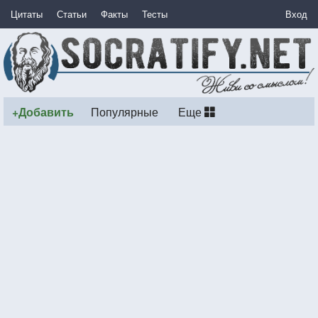
Цитаты
Статьи
Факты
Тесты
Вход
+Добавить
Популярные
Еще