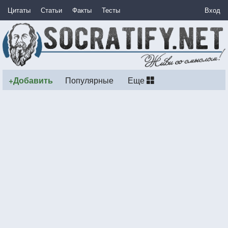
Цитаты
Статьи
Факты
Тесты
Вход
+Добавить
Популярные
Еще