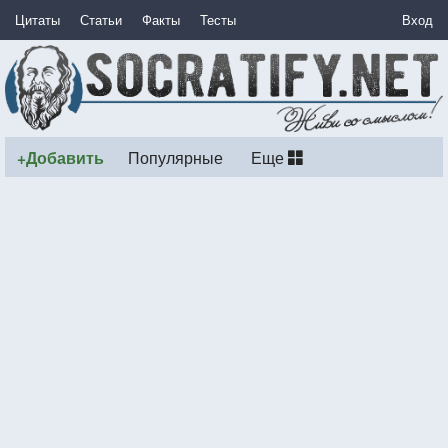
Цитаты
Статьи
Факты
Тесты
Вход
+Добавить
Популярные
Еще