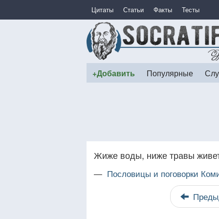
Цитаты
Статьи
Факты
Тесты
+Добавить
Популярные
Слу
Жиже воды, ниже травы живе
—
Пословицы и поговорки Ком
Преды