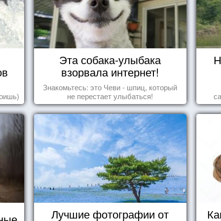
Эта собака-улыбака
Н
ов
взорвала интернет!
Знакомьтесь: это Чеви - шпиц, который
роишь)
не перестает улыбаться!
с
Лучшие фотографии от
Ка
ные