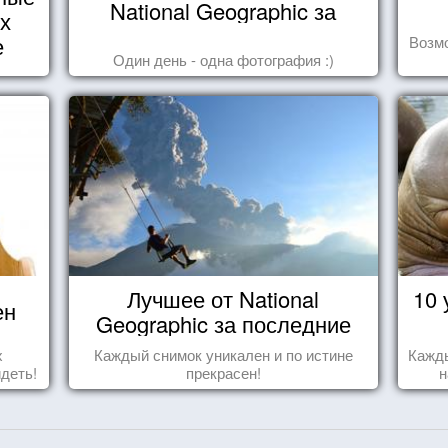
National Geographic за
их
октябрь 2014
е
Возмо
Один день - одна фотография :)
Лучшее от National
10 
ен
Geographic за последние
пару лет
х
Каждый снимок уникален и по истине
Кажды
идеть!
прекрасен!
н
за