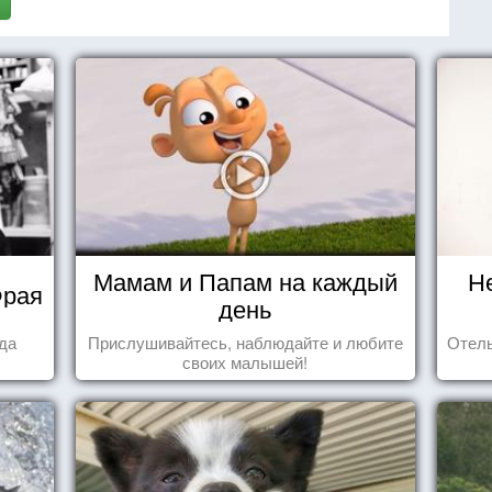
Мамам и Папам на каждый
Н
Фрая
день
гда
Прислушивайтесь, наблюдайте и любите
Отель
своих малышей!