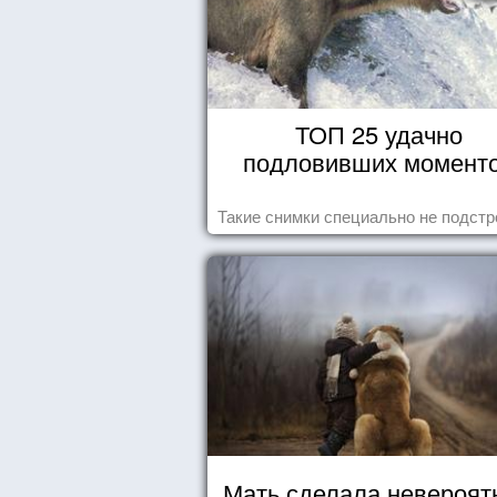
ТОП 25 удачно
подловивших момент
Такие снимки специально не подст
Мать сделала невероят