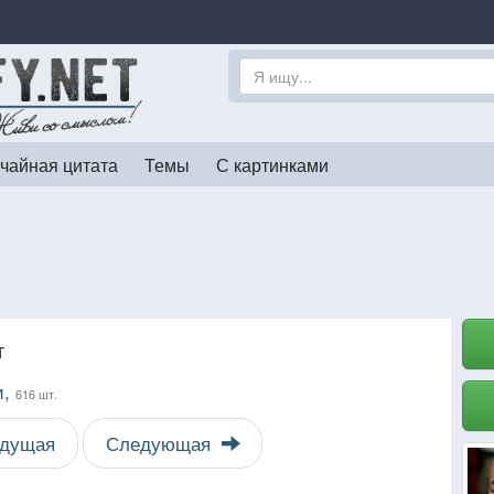
чайная цитата
Темы
С картинками
т
и,
616 шт.
дущая
Следующая