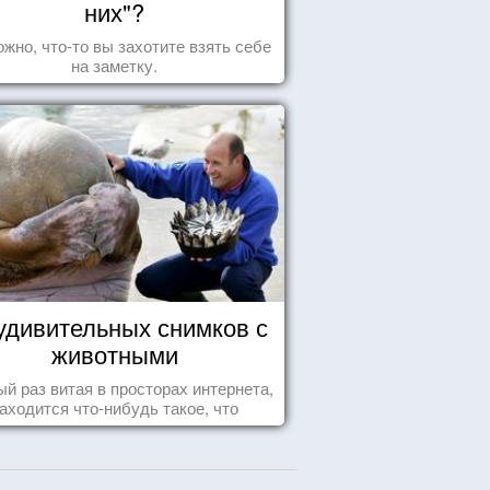
них"?
жно, что-то вы захотите взять себе
на заметку.
удивительных снимков с
животными
й раз витая в просторах интернета,
аходится что-нибудь такое, что
ставляет улыбнуться, удивиться,
восхититься...