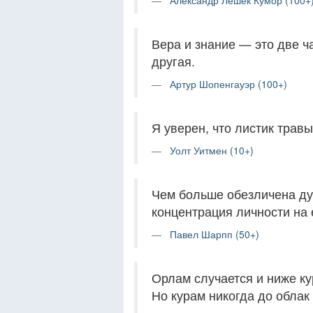
Александр Лешек Кумор (100+
Вера и знание — это две ч
другая.
Артур Шопенгауэр (100+)
Я уверен, что листик травы
Уолт Уитмен (10+)
Чем больше обезличена ду
концентрация личности на 
Павел Шарпп (50+)
Орлам случается и ниже ку
Но курам никогда до облак