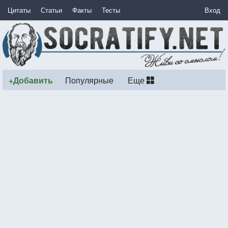
Цитаты
Статьи
Факты
Тесты
Вход
+Добавить
Популярные
Еще