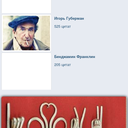
Игорь Губерман
525 цитат
Бенджамин Франклин
205 цитат