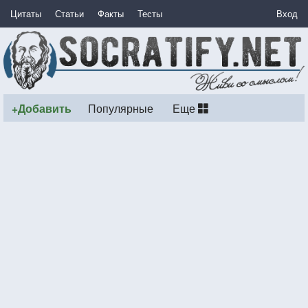
Цитаты
Статьи
Факты
Тесты
Вход
+Добавить
Популярные
Еще