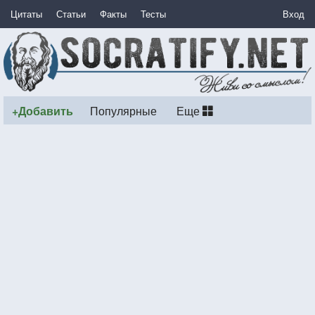
Цитаты
Статьи
Факты
Тесты
Вход
+Добавить
Популярные
Еще