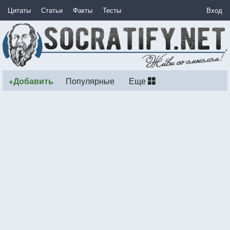
Цитаты
Статьи
Факты
Тесты
Вход
+Добавить
Популярные
Еще