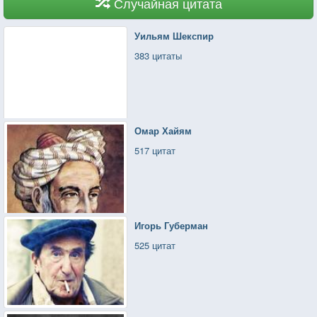
Случайная цитата
Уильям Шекспир
383 цитаты
Омар Хайям
517 цитат
Игорь Губерман
525 цитат