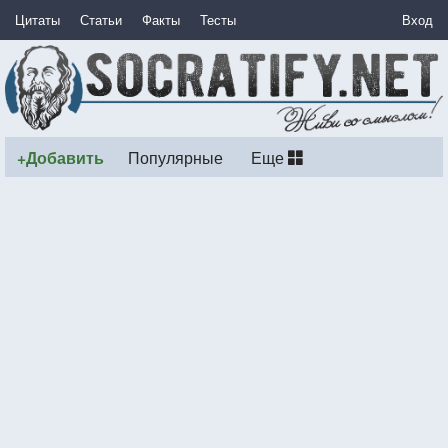
Цитаты
Статьи
Факты
Тесты
Вход
+Добавить
Популярные
Еще