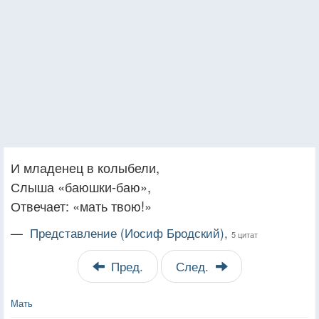
И младенец в колыбели,
Слыша «баюшки-баю»,
Отвечает: «мать твою!»
—
Представление (Иосиф Бродский),
5 цитат
Пред.
След.
Мать