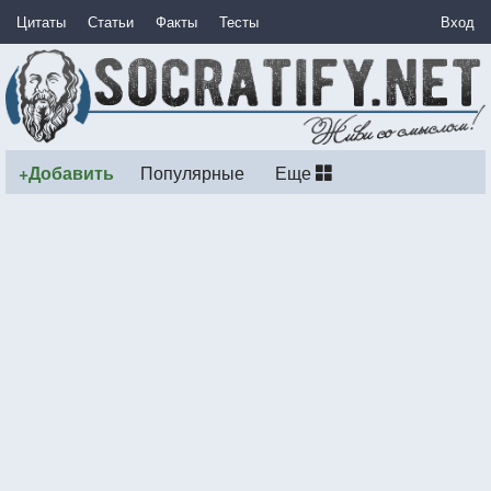
Цитаты
Статьи
Факты
Тесты
Вход
+Добавить
Популярные
Еще