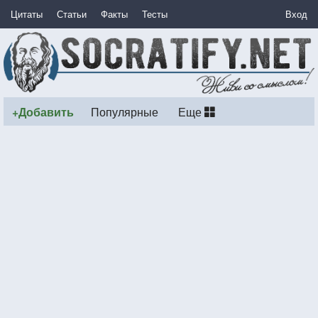
Цитаты
Статьи
Факты
Тесты
Вход
+Добавить
Популярные
Еще