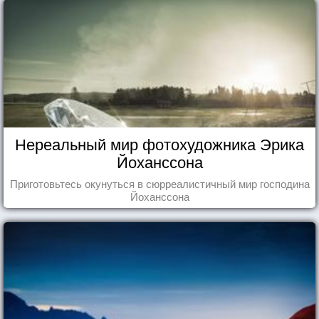
Нереальный мир фотохудожника Эрика
Йоханссона
Приготовьтесь окунуться в сюрреалистичный мир господина
Йоханссона