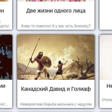
ен
Две жизни одного лица
х
идеть!
Кому-то повезло! А у вас есть близнец?
ии
Н
Канадский Давид и Голиаф
Отель
ют...
Невероятная борьба мальчика с недугом