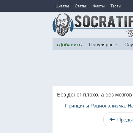
Цитаты
Статьи
Факты
Тесты
+Добавить
Популярные
Слу
Без денег плохо, а без мозгов
—
Принципы Рационализма. На
Преды