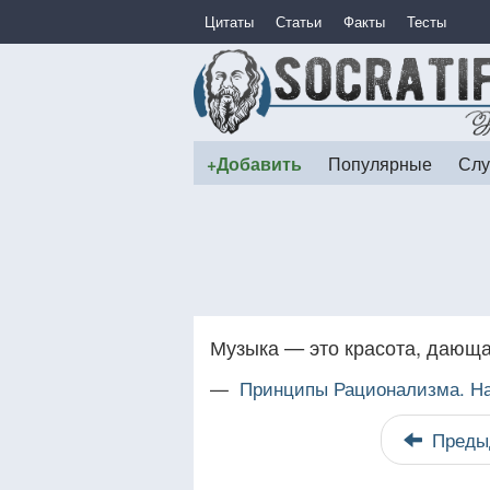
Цитаты
Статьи
Факты
Тесты
+Добавить
Популярные
Слу
Музыка — это красота, дающа
—
Принципы Рационализма. На
Преды