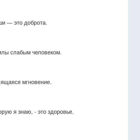
и — это доброта.
илы слабым человеком.
лящаяся мгновение.
рую я знаю, - это здоровье.