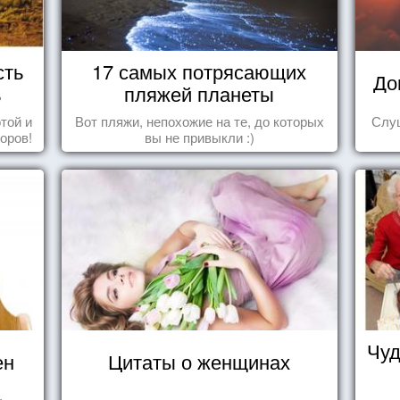
сть
17 самых потрясающих
До
ь
пляжей планеты
той и
Вот пляжи, непохожие на те, до которых
Слуш
оров!
вы не привыкли :)
Чуд
ен
Цитаты о женщинах