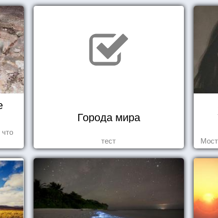
е
Города мира
 что
тест
Мост