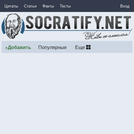
Цитаты
Статьи
Факты
Тесты
Вход
+Добавить
Популярные
Еще