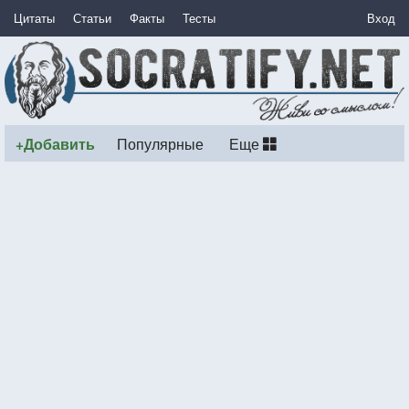
Цитаты
Статьи
Факты
Тесты
Вход
+Добавить
Популярные
Еще