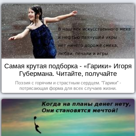
Самая крутая подборка - «Гарики» Игоря
Губермана. Читайте, получайте
удовольствие!
Поэзия с горячим и страстным сердцем. "Гарики" -
потрясающая форма для всех случаев жизни.