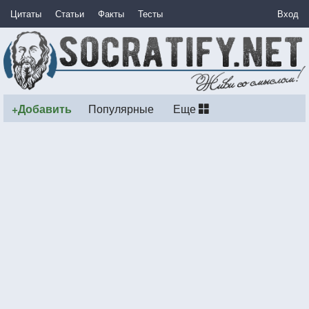
Цитаты
Статьи
Факты
Тесты
Вход
+Добавить
Популярные
Еще